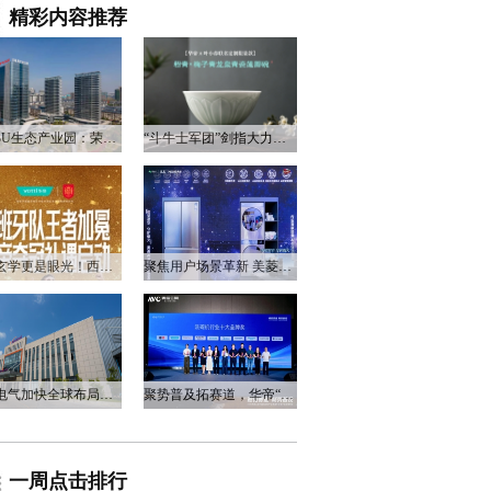
精彩内容推荐
衡阳3U生态产业园：荣电集团的政企合作新答卷
“斗牛士军团”剑指大力神杯，华帝以“一瓷一金”静候荣光
不止玄学更是眼光！西班牙队夺冠，华帝火速官宣启动兑奖福利
聚焦用户场景革新 美菱产品创新打造差异化居家体验
万和电气加快全球布局，海外营收占比升至四成
聚势普及拓赛道，华帝“亮剑”洗碗机峰会，破局存量换新
一周点击排行