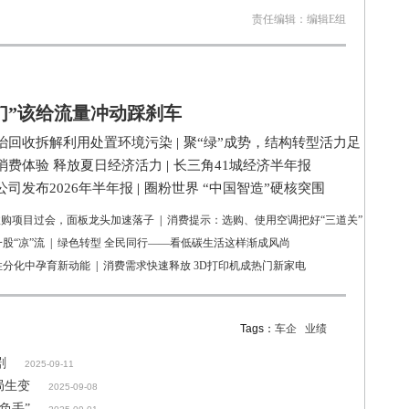
责任编辑：编辑E组
们”该给流量冲动踩刹车
治回收拆解利用处置环境污染
|
聚“绿”成势，结构转型活力足
消费体验 释放夏日经济活力
|
长三角41城经济半年报
司发布2026年半年报
|
圈粉世界 “中国智造”硬核突围
亿收购项目过会，面板龙头加速落子
|
消费提示：选购、使用空调把好“三道关”
股“凉”流
|
绿色转型 全民同行——看低碳生活这样渐成风尚
性分化中孕育新动能
|
消费需求快速释放 3D打印机成热门新家电
Tags：
车企
业绩
剧
2025-09-11
局生变
2025-09-08
负手”