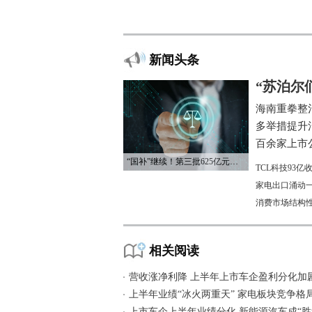
新闻头条
“苏泊尔
海南重拳整
多举措提升
百余家上市公
“国补”继续！第三批625亿元资金已下达
TCL科技93
家电出口涌动一
消费市场结构
相关阅读
营收涨净利降 上半年上市车企盈利分化加
上半年业绩“冰火两重天” 家电板块竞争格
上市车企上半年业绩分化 新能源汽车成“胜