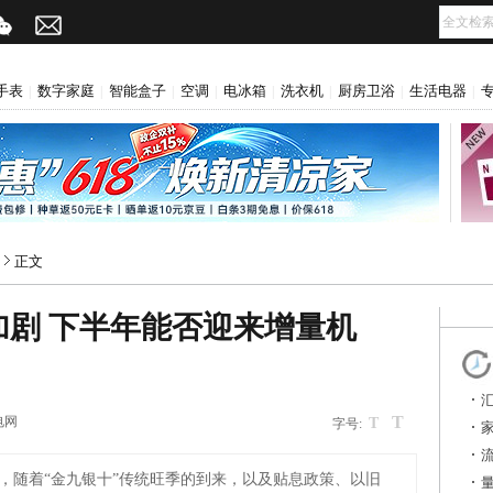
手表
数字家庭
智能盒子
空调
电冰箱
洗衣机
厨房卫浴
生活电器
|
|
|
|
|
|
|
|
正文
剧 下半年能否迎来增量机
T
电网
T
字号:
，随着“金九银十”传统旺季的到来，以及贴息政策、以旧