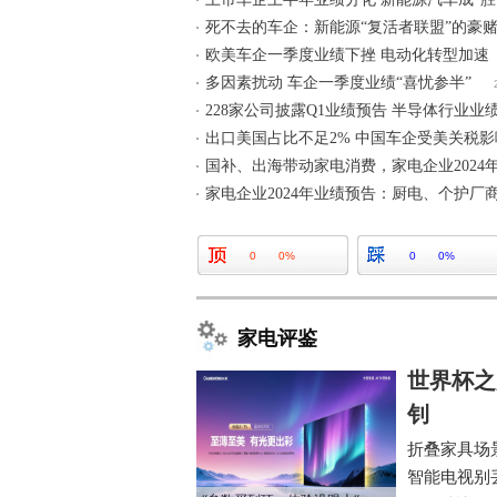
死不去的车企：新能源“复活者联盟”的豪
欧美车企一季度业绩下挫 电动化转型加速
多因素扰动 车企一季度业绩“喜忧参半”
228家公司披露Q1业绩预告 半导体行业业
出口美国占比不足2% 中国车企受美关税
国补、出海带动家电消费，家电企业2024
家电企业2024年业绩预告：厨电、个护厂
0
0%
0
0%
家电评鉴
世界杯之
钊
折叠家具场
智能电视别