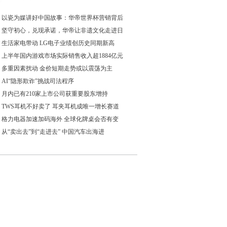
以瓷为媒讲好中国故事：华帝世界杯营销背后
坚守初心，兑现承诺，华帝让非遗文化走进日
生活家电带动 LG电子业绩创历史同期新高
上半年国内游戏市场实际销售收入超1884亿元
多重因素扰动 金价短期走势或以震荡为主
AI“隐形欺诈”挑战司法程序
月内已有210家上市公司获重要股东增持
TWS耳机不好卖了 耳夹耳机成唯一增长赛道
格力电器加速加码海外 全球化牌桌会否有变
从“卖出去”到“走进去” 中国汽车出海进