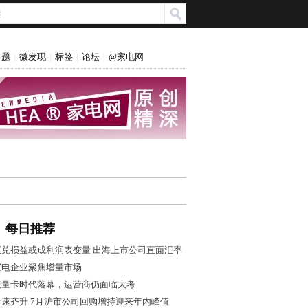
专题
微发现
标签
论坛
@家电网
|
|
|
|
每日推荐
汇兑损益或成利润表变量 出海上市公司直面汇率
风控大考
家电企业聚焦增量市场
流量卡时代落幕，运营商仍面临大考
量速齐升 7月沪市公司回购增持迎来年内峰值