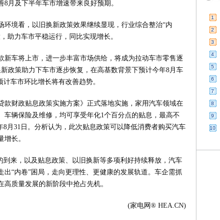
善8月及下半年车市增速带来良好预期。
1
场环境看，以旧换新政策效果继续显现，行业综合整治“内
2
放，助力车市平稳运行，同比实现增长。
3
4
款新车将上市，进一步丰富市场供给，将成为拉动车市零售逐
5
换新政策助力下车市逐步恢复，在高基数背景下预计今年8月车
6
预计车市环比增长将有改善趋势。
7
费贷款财政贴息政策实施方案》正式落地实施，家用汽车领域在
8
、车辆保险及维修，均可享受年化1个百分点的贴息，最高不
9
6年8月31日。分析认为，此次贴息政策可以降低消费者购买汽车
10
量增长。
季的到来，以及贴息政策、以旧换新等多项利好持续释放，汽车
走出“内卷”困局，走向更理性、更健康的发展轨道。车企需抓
在高质量发展的新阶段中抢占先机。
(家电网® HEA.CN)