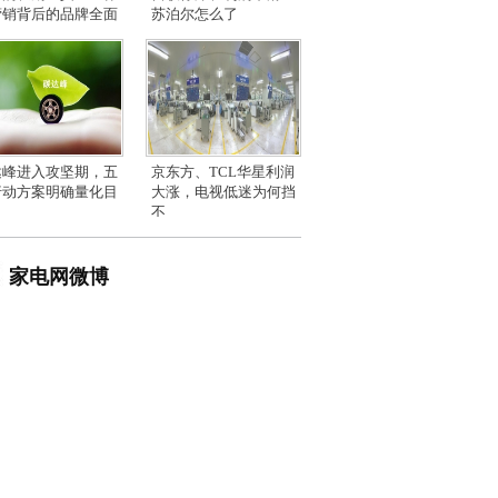
营销背后的品牌全面
苏泊尔怎么了
达峰进入攻坚期，五
京东方、TCL华星利润
行动方案明确量化目
大涨，电视低迷为何挡
不
家电网微博