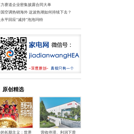
算力赛道企业密集披露合同大单
中国空调热销海外 这波热潮如何持续下去？
段永平回应“减持”泡泡玛特
原创精选
帝的长期主义：世界
营收停滞、利润下滑