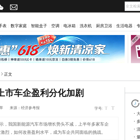
手表
数字家庭
智能盒子
空调
电冰箱
洗衣机
厨房卫浴
生活电器
|
|
|
|
|
|
|
|
正文
上市车企盈利分化加剧
T
莘
来源：
经济参考报
T
字号:
示，我国新能源汽车市场增长势头不减，上半年多家车企
发激烈，如何改善盈利水平，成为车企共同面临的挑战。