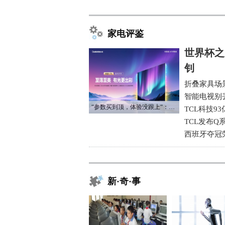
家电评鉴
世界杯之
钊
折叠家具场
智能电视别
“参数买到顶，体验没跟上“：长虹追光Q70S给高端电视打了个样
TCL科技9
TCL发布Q
西班牙夺冠
新·奇·事