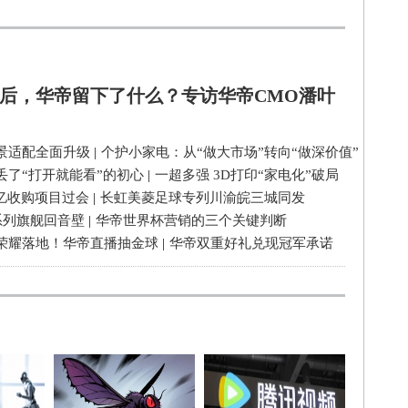
后，华帝留下了什么？专访华帝CMO潘叶
景适配全面升级
|
个护小家电：从“做大市场”转向“做深价值”
丢了“打开就能看”的初心
|
一超多强 3D打印“家电化”破局
3亿收购项目过会
|
长虹美菱足球专列川渝皖三城同发
系列旗舰回音壁
|
华帝世界杯营销的三个关键判断
荣耀落地！华帝直播抽金球
|
华帝双重好礼兑现冠军承诺