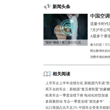
新闻头条
中国空调
流量卡时代
7月沪市公
A股多个赛
“国补”继续！第三批625亿元资金已下达
暴力扫货！TC
两位数增长的
消费市场结构
相关阅读
上市车企上半年业绩分化 新能源汽车成“胜
死不去的车企：新能源“复活者联盟”的豪
欧美车企一季度业绩下挫 电动化转型加速
多因素扰动 车企一季度业绩“喜忧参半”
出口美国占比不足2% 中国车企受美关税