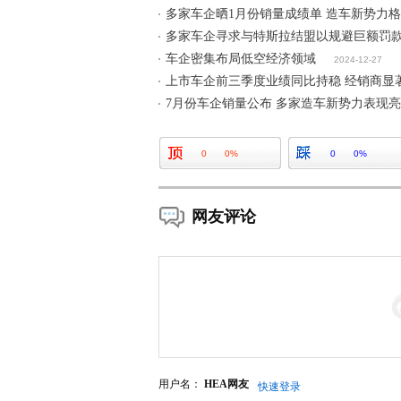
多家车企晒1月份销量成绩单 造车新势力
多家车企寻求与特斯拉结盟以规避巨额罚
车企密集布局低空经济领域
2024-12-27
上市车企前三季度业绩同比持稳 经销商显
7月份车企销量公布 多家造车新势力表现
0
0%
0
0%
网友评论
用户名：
HEA网友
快速登录