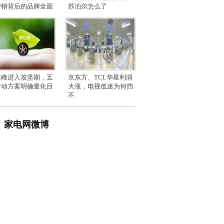
营销背后的品牌全面
苏泊尔怎么了
达峰进入攻坚期，五
京东方、TCL华星利润
行动方案明确量化目
大涨，电视低迷为何挡
不
家电网微博