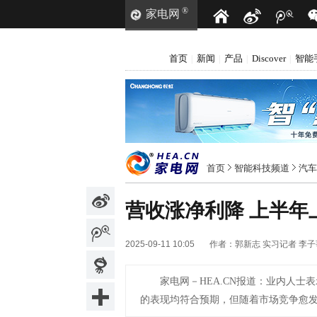
®
家电网
首页
新闻
产品
Discover
智能
|
|
|
|
首页
智能科技频道
汽车
营收涨净利降 上半年
2025-09-11 10:05
作者：
郭新志 实习记者 李子
家电网－HEA.CN报道：
业内人士表
的表现均符合预期，但随着市场竞争愈