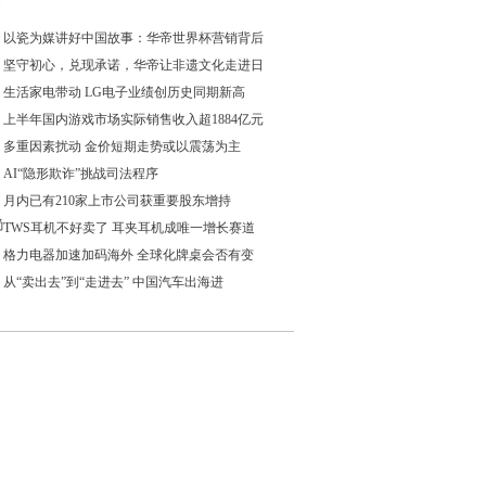
以瓷为媒讲好中国故事：华帝世界杯营销背后
坚守初心，兑现承诺，华帝让非遗文化走进日
生活家电带动 LG电子业绩创历史同期新高
上半年国内游戏市场实际销售收入超1884亿元
多重因素扰动 金价短期走势或以震荡为主
AI“隐形欺诈”挑战司法程序
月内已有210家上市公司获重要股东增持
尚
TWS耳机不好卖了 耳夹耳机成唯一增长赛道
格力电器加速加码海外 全球化牌桌会否有变
从“卖出去”到“走进去” 中国汽车出海进