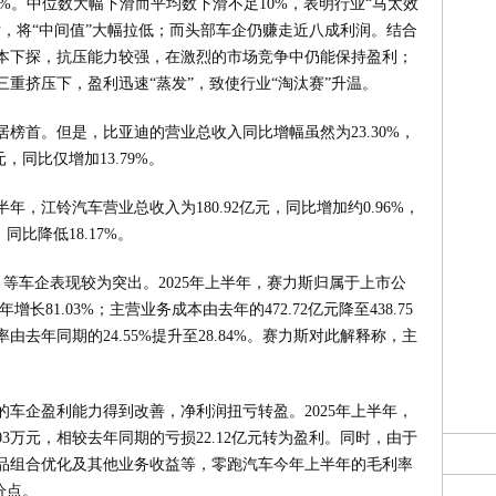
9.18%。中位数大幅下滑而平均数下滑不足10%，表明行业“马太效
，将“中间值”大幅拉低；而头部车企仍赚走近八成利润。结合
本下探，抗压能力较强，在激烈的市场竞争中仍能保持盈利；
重挤压下，盈利迅速“蒸发”，致使行业“淘汰赛”升温。
榜首。但是，比亚迪的营业总收入同比增幅虽然为23.30%，
，同比仅增加13.79%。
年，江铃汽车营业总收入为180.92亿元，同比增加约0.96%，
同比降低18.17%。
SH）等车企表现较为突出。2025年上半年，赛力斯归属于上市公
增长81.03%；主营业务成本由去年的472.72亿元降至438.75
去年同期的24.55%提升至28.84%。赛力斯对此解释称，主
。
车企盈利能力得到改善，净利润扭亏转盈。2025年上半年，
3万元，相较去年同期的亏损22.12亿元转为盈利。同时，由于
品组合优化及其他业务收益等，零跑汽车今年上半年的毛利率
百分点。