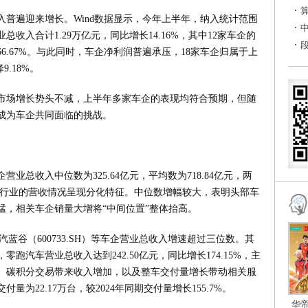
普遍迎来增长。Wind数据显示，今年上半年，纳入统计范围
总收入合计1.29万亿元，同比增长14.16%，其中12家车企的
6.67%。与此同时，车企净利润普遍承压，18家车企归属于上
9.18%。
市场增长势头不减，上半年多家车企的表现均符合预期，但随
成为车企共同面临的挑战。
营业总收入中位数为325.64亿元，平均数为718.84亿元，两
%，整个行业的营收情况呈现分化特征。中位数增幅较大，表明头部车
猛，相关车企销量大增将“中间位置”整体抬高。
北汽蓝谷（600733.SH）等车企营业总收入增速超过三位数。其
零跑汽车营业总收入达到242.50亿元，同比增长174.15%，主
、碳积分交易带来收入增加，以及整车交付量增长带动相关服
量为22.17万台，较2024年同期交付量增长155.7%。
华