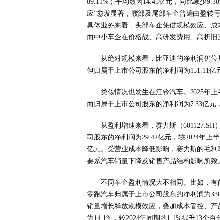
89.11%；平均数为14.45亿元，同比减少
应”愈发显著，腰部及尾部车企普遍由盈转亏
具体业务来看，头部车企凭借规模效应、成
而中小车企在价格战、高研发费用、高折旧三
从绝对规模来看，比亚迪的净利润仍位居
但归属于上市公司股东的净利润为151.11亿元
类似情况也发生在江铃汽车。2025年上半
而归属于上市公司股东的净利润为7.33亿元，
从盈利增速来看，赛力斯（601127.
司股东的净利润为29.42亿元，较2024年上半年
亿元。受营业成本降低影响，赛力斯的毛利率由
要系汽车销量下降及销售产品结构影响所致
不同车企盈利情况大不相同。比如，有的
零跑汽车归属于上市公司股东的净利润为330
销量增长释放规模效应，叠加成本管控、产
为14.1%，较2024年同期的1.1%提升13个