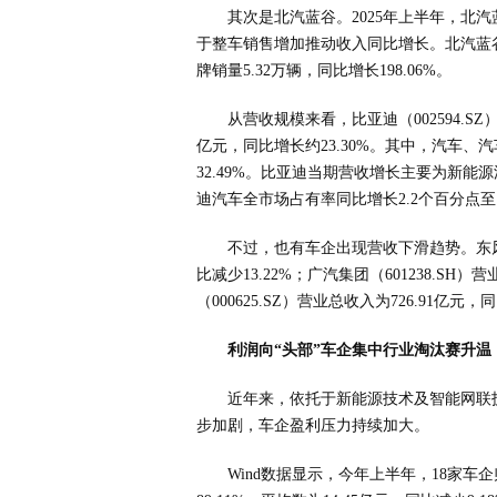
其次是北汽蓝谷。2025年上半年，北汽蓝
于整车销售增加推动收入同比增长。北汽蓝谷上
牌销量5.32万辆，同比增长198.06%。
从营收规模来看，比亚迪（002594.S
亿元，同比增长约23.30%。其中，汽车、汽
32.49%。比亚迪当期营收增长主要为新能
迪汽车全市场占有率同比增长2.2个百分点至1
不过，也有车企出现营收下滑趋势。东风股份
比减少13.22%；广汽集团（601238.SH
（000625.SZ）营业总收入为726.91亿元，
利润向“头部”车企集中行业淘汰赛升温
近年来，依托于新能源技术及智能网联
步加剧，车企盈利压力持续加大。
Wind数据显示，今年上半年，18家车