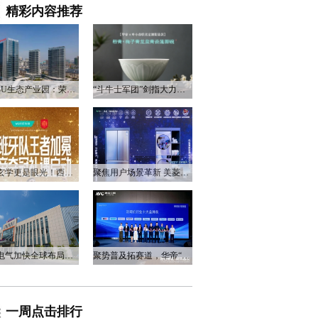
精彩内容推荐
衡阳3U生态产业园：荣电集团的政企合作新答卷
“斗牛士军团”剑指大力神杯，华帝以“一瓷一金”静候荣光
不止玄学更是眼光！西班牙队夺冠，华帝火速官宣启动兑奖福利
聚焦用户场景革新 美菱产品创新打造差异化居家体验
万和电气加快全球布局，海外营收占比升至四成
聚势普及拓赛道，华帝“亮剑”洗碗机峰会，破局存量换新
一周点击排行