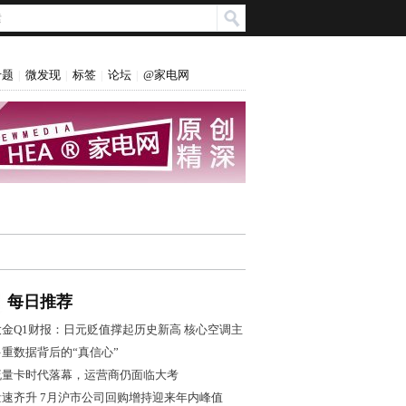
专题
微发现
标签
论坛
@家电网
|
|
|
|
每日推荐
大金Q1财报：日元贬值撑起历史新高 核心空调主
业盈利转弱
多重数据背后的“真信心”
流量卡时代落幕，运营商仍面临大考
量速齐升 7月沪市公司回购增持迎来年内峰值