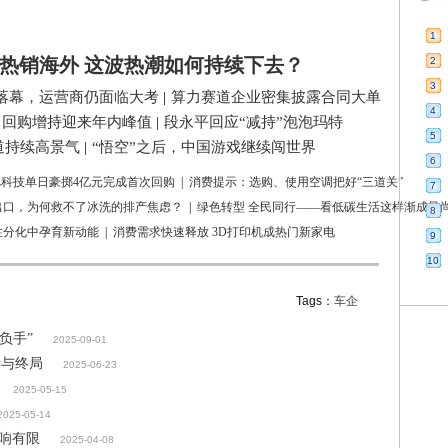
1
热销海外 这波热潮如何持续下去？
2
3
落幕，运营商仍面临大考
|
算力赛道企业密集披露合同大单
4
司回购增持迎来年内峰值
|
段永平回应“减持”泡泡玛特
5
道持续高景气
|
“悟空”之后，中国游戏继续闯世界
6
L科技单日豪掷4亿元完成首次回购
|
消费提示：选购、使用空调把好“三道关”
7
出口，为何救不了冰洗的排产焦虑？
|
绿色转型 全民同行——看低碳生活这样渐成风
8
性分化中孕育新动能
|
消费需求快速释放 3D打印机成热门新家电
9
10
Tags：
车企
负手”
2025-09-01
赌与终局
2025-06-23
2025-05-15
2025-05-14
影响有限
2025-04-08