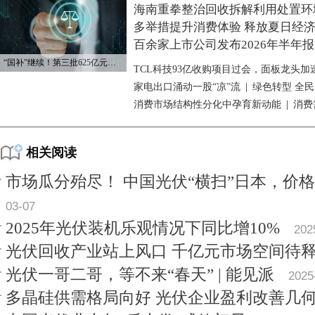
海南重拳整治回收拆解利用处置环
多举措提升消费体验 释放夏日经
百余家上市公司发布2026年半年报
“国补”继续！第三批625亿元资金已下达
TCL科技93亿收购项目过会，面板龙头加
家电出口涌动一股“凉”流
|
绿色转型 全
消费市场结构性分化中孕育新动能
|
消费
相关阅读
市场瓜分殆尽！ 中国光伏“横扫”日本，价
03-07
2025年光伏装机乐观情况下同比增10%
202
光伏回收产业站上风口 千亿元市场空间待
光伏一哥二哥，等不来“春天” | 能见派
2025
多晶硅供需格局向好 光伏企业盈利改善几