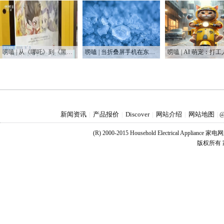
唠嗑 | 从《哪吒》到《黑神话悟空》 这届国产IP赢麻了
唠嗑 | 当折叠屏手机在东北“爆冷”
新闻资讯
产品报价
Discover
网站介绍
网站地图
|
|
|
|
|
@
(R) 2000-2015 Household Electrical Applianc
版权所有