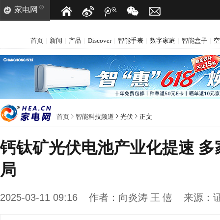
®
家电网
首页
新闻
产品
Discover
智能手表
数字家庭
智能盒子
空
|
|
|
|
|
|
|
首页
智能科技频道
光伏
正文
钙钛矿光伏电池产业化提速 多
局
2025-03-11 09:16
作者：
向炎涛 王 僖
来源：