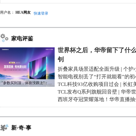
用户名：
HEA网友
快速登录
家电评鉴
世界杯之后，华帝留下了什么
钊
折叠家具场景适配全面升级
|
个护
智能电视别丢了“打开就能看”的初
“参数买到顶，体验没跟上“：长虹追光Q70S给高端电视打了个样
TCL科技93亿收购项目过会
|
长虹
TCL发布Q系列旗舰回音壁
|
华帝
西班牙夺冠荣耀落地！华帝直播抽
新·奇·事