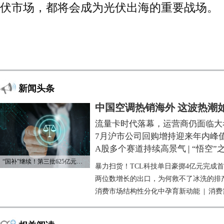
伏市场，都将会成为光伏出海的重要战场。
新闻头条
中国空调热销海外 这波热潮
流量卡时代落幕，运营商仍面临大
7月沪市公司回购增持迎来年内峰
A股多个赛道持续高景气
|
“悟空”
“国补”继续！第三批625亿元资金已下达
暴力扫货！TCL科技单日豪掷4亿元完成
两位数增长的出口，为何救不了冰洗的排
消费市场结构性分化中孕育新动能
|
消费