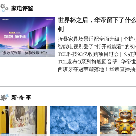
家电评鉴
世界杯之后，华帝留下了什么
钊
折叠家具场景适配全面升级
|
个护
智能电视别丢了“打开就能看”的初
“参数买到顶，体验没跟上“：长虹追光Q70S给高端电视打了个样
TCL科技93亿收购项目过会
|
长虹
TCL发布Q系列旗舰回音壁
|
华帝
西班牙夺冠荣耀落地！华帝直播抽
新·奇·事