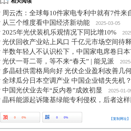
相关阅读
周云杰：全球每10件家电专利中就有7件来
从三个维度看中国经济新动能
2025-03-05
2025年光伏装机乐观情况下同比增10%
202
光伏回收产业站上风口 千亿元市场空间待
半数年轻人不认识松下，中国家电席卷日本
光伏一哥二哥，等不来“春天” | 能见派
2025
多晶硅供需格局向好 光伏企业盈利改善几
全球瓜分日本空调产业 中国企业错失先机
中国光伏业去年“反内卷”成效初显
2025-01-0
晶科能源起诉隆基绿能专利侵权，后者这样
0
0%
0
0%
【复制网址】